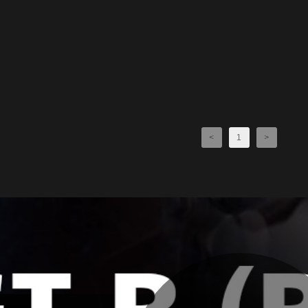
<
1
>